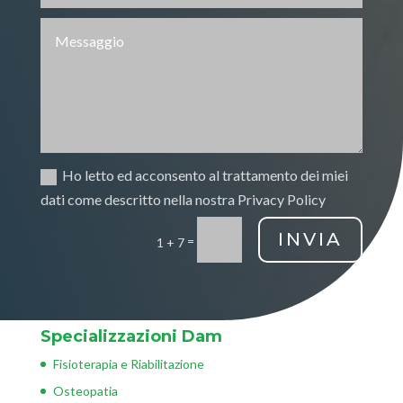
Ho letto ed acconsento al trattamento dei miei
dati come descritto nella nostra Privacy Policy
INVIA
=
1 + 7
Specializzazioni Dam
Fisioterapia e Riabilitazione
Osteopatia