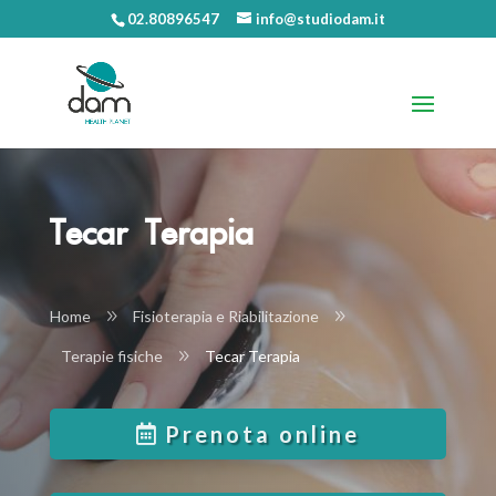
02.80896547
info@studiodam.it
Tecar Terapia
Home
9
Fisioterapia e Riabilitazione
9
Terapie fisiche
9
Tecar Terapia
Prenota online