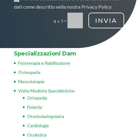
dati come descritto nella nostra Privacy Policy
INVIA
=
4 + 7
Specializzazioni Dam
Fisioterapia e Riabilitazione
Osteopatia
Massoterapia
Visite Mediche Specialistiche
Ortopedia
Fisiatria
Otorinolaringoiatra
Cardiologia
Oculistica