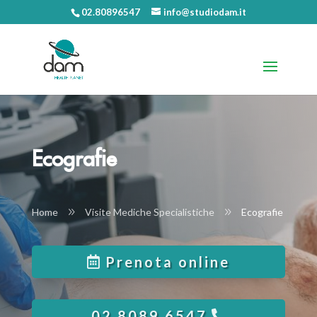
02.80896547
info@studiodam.it
Ecografie
Home
9
Visite Mediche Specialistiche
9
Ecografie
Prenota online
02 8089 6547